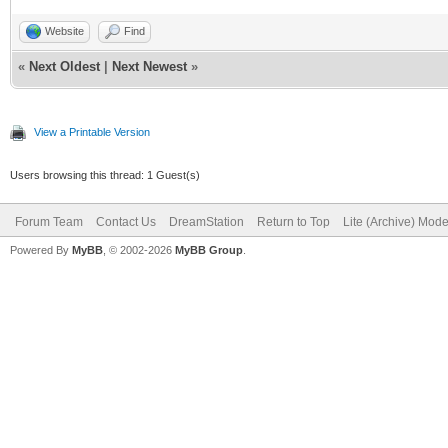
Website
Find
«
Next Oldest
|
Next Newest
»
View a Printable Version
Users browsing this thread: 1 Guest(s)
Forum Team
Contact Us
DreamStation
Return to Top
Lite (Archive) Mod
Powered By
MyBB
, © 2002-2026
MyBB Group
.