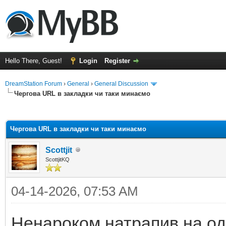
Hello There, Guest!
Login
Register
DreamStation Forum
›
General
›
General Discussion
Чергова URL в закладки чи таки минаємо
ge
Чергова URL в закладки чи таки минаємо
Scottjit
ScottjitKQ
04-14-2026, 07:53 AM
Ненароком натрапив на од